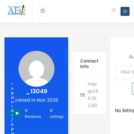
Au
Contact
Info
Filter
<
help
s
_13049
@3.8
p
a
6.25
Joined In Mar 2026
n
2.251
>
No listi
0
0
0
<
Reviews
Listings
/
s
p
a