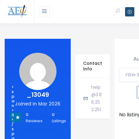
Au
Contact
Info
Filter
<
help
s
_13049
@3.8
p
a
6.25
Joined In Mar 2026
n
2.251
>
No listi
0
0
0
<
Reviews
Listings
/
s
p
a