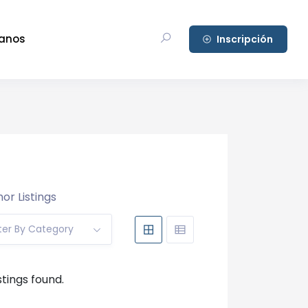
anos
Inscripción
or Listings
lter By Category
stings found.