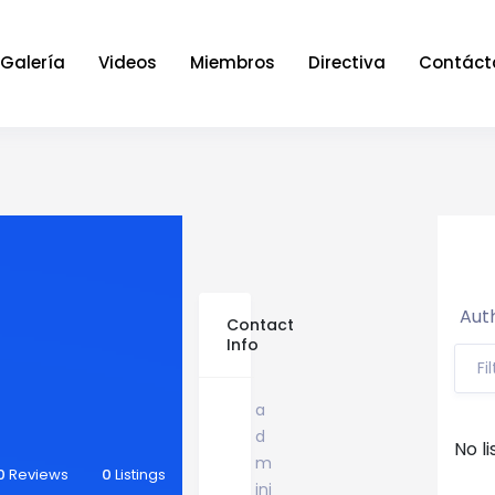
Galería
Videos
Miembros
Directiva
Contáct
Auth
Contact
Info
Fi
a
d
No li
m
0
Reviews
0
Listings
ini