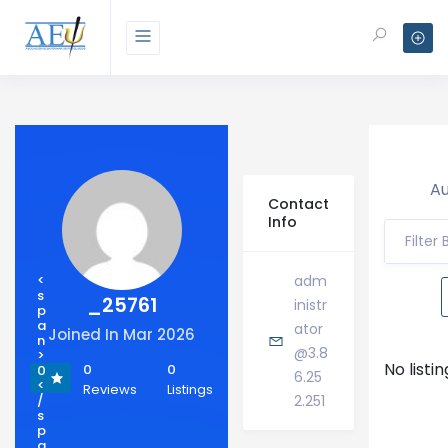
Au
Contact
Info
Filter
<
adm
s
_25761
inistr
p
a
ator
Joined In Mar 2026
n
@3.8
>
No listi
0
0
0
6.25
<
Reviews
Listings
/
2.251
s
p
a