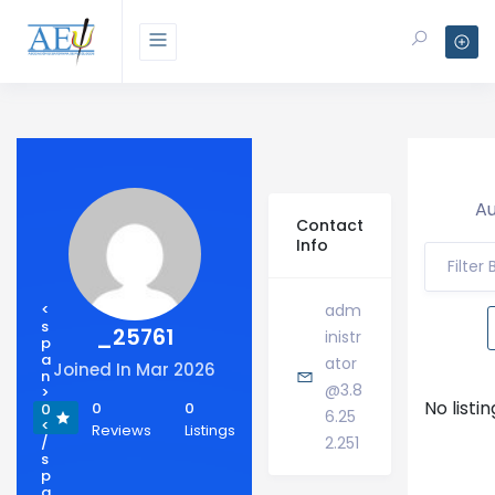
Au
Contact
Info
Filter
<
adm
s
_25761
inistr
p
a
ator
Joined In Mar 2026
n
@3.8
>
No listi
0
0
0
6.25
<
Reviews
Listings
/
2.251
s
p
a