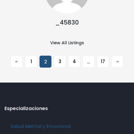
_45830
View All Listings
1
3
4
17
2
…
Especializaciones
Salud Mental y Emocional