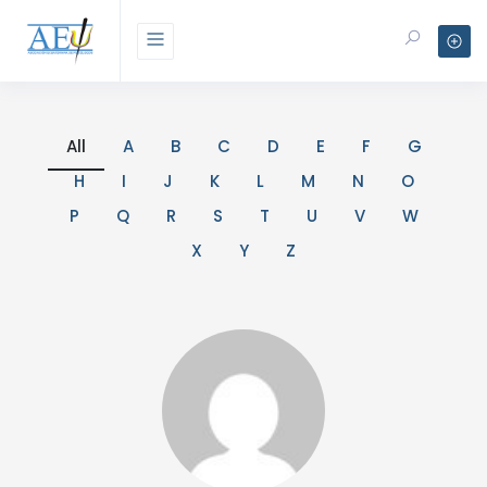
All
A
B
C
D
E
F
G
H
I
J
K
L
M
N
O
P
Q
R
S
T
U
V
W
X
Y
Z