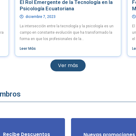
El Rol Emergente de la Tecnología en la
F
Psicología Ecuatoriana
M
diciembre 7, 2023
La intersección entre la tecnología y la psicología es un
El
ara
campo en constante evolución que ha transformado la
un
forma en que los profesionales de la...
el
Leer Más
L
Ver más
embros
Recibe Descuentos
Nuevas promociones