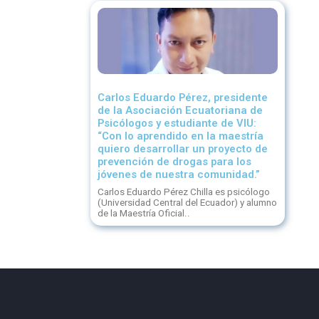
Carlos Eduardo Pérez, presidente
de la Asociación Ecuatoriana de
Psicólogos y estudiante de VIU:
“Con lo aprendido en la maestría
quiero desarrollar un proyecto de
prevención de drogas para los
jóvenes de nuestra comunidad.”
Carlos Eduardo Pérez Chilla es psicólogo
(Universidad Central del Ecuador) y alumno
de la Maestría Oficial..