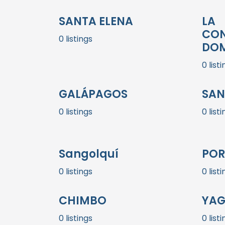
SANTA ELENA
LA
CON
0 listings
DO
0 list
GALÁPAGOS
SAN
0 listings
0 list
Sangolquí
POR
0 listings
0 list
CHIMBO
YAG
0 listings
0 list