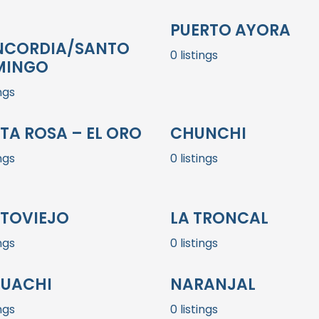
PUERTO AYORA
CORDIA/SANTO
0 listings
MINGO
ings
TA ROSA – EL ORO
CHUNCHI
ings
0 listings
TOVIEJO
LA TRONCAL
ings
0 listings
UACHI
NARANJAL
ings
0 listings