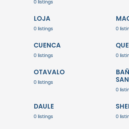
0 listings
LOJA
MA
0 listings
0 list
CUENCA
QUE
0 listings
0 list
OTAVALO
BAÑ
SAN
0 listings
0 list
DAULE
SHE
0 listings
0 list