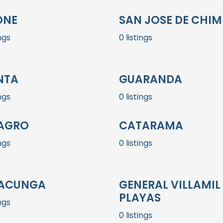
ONE
SAN JOSE DE CHI
ings
0 listings
NTA
GUARANDA
ings
0 listings
AGRO
CATARAMA
ings
0 listings
ACUNGA
GENERAL VILLAMIL
PLAYAS
ings
0 listings