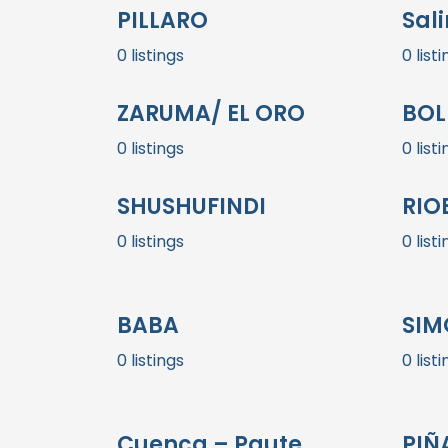
PILLARO
Sal
0 listings
0 list
ZARUMA/ EL ORO
BOL
0 listings
0 list
SHUSHUFINDI
RIO
0 listings
0 list
BABA
SIM
0 listings
0 list
Cuenca – Paute
PIÑ