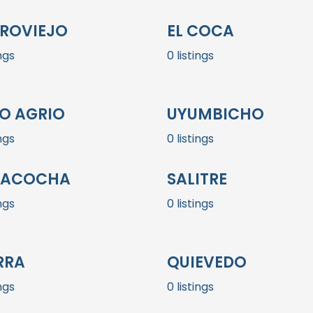
ROVIEJO
EL COCA
ings
0 listings
O AGRIO
UYUMBICHO
ings
0 listings
TACOCHA
SALITRE
ings
0 listings
RRA
QUIEVEDO
ings
0 listings