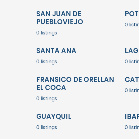
SAN JUAN DE
POT
PUEBLOVIEJO
0 list
0 listings
SANTA ANA
LAG
0 listings
0 list
FRANSICO DE ORELLAN
CA
EL COCA
0 list
0 listings
GUAYQUIL
IBA
0 listings
0 list