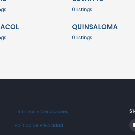
ings
0 listings
RACOL
QUINSALOMA
ings
0 listings
Sí
Términos y Condiciones
Política de Privacidad