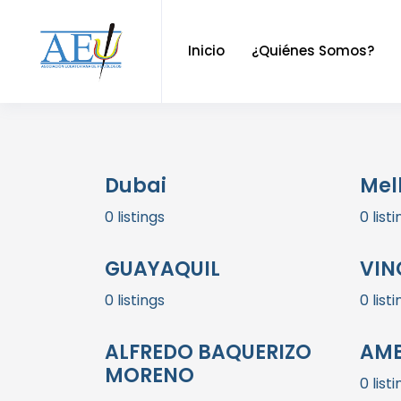
Inicio
¿Quiénes Somos?
Dubai
Mel
0 listings
0 list
GUAYAQUIL
VIN
0 listings
0 list
ALFREDO BAQUERIZO
AM
MORENO
0 list