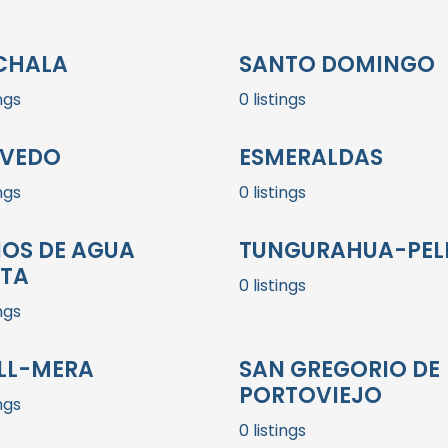
CHALA
SANTO DOMINGO
ings
0 listings
VEDO
ESMERALDAS
ings
0 listings
OS DE AGUA
TUNGURAHUA-PEL
TA
0 listings
ings
LL-MERA
SAN GREGORIO DE
PORTOVIEJO
ings
0 listings