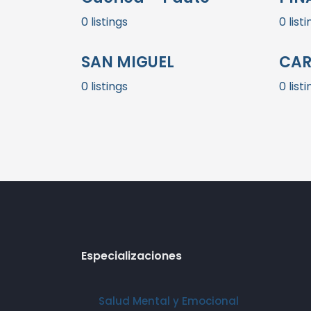
0 listings
0 list
SAN MIGUEL
CA
0 listings
0 list
Especializaciones
Salud Mental y Emocional