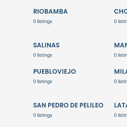
RIOBAMBA
CH
0 listings
0 list
SALINAS
MA
0 listings
0 list
PUEBLOVIEJO
MIL
0 listings
0 list
SAN PEDRO DE PELILEO
LAT
0 listings
0 list