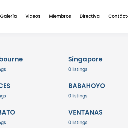
Galería
Videos
Miembros
Directiva
Contáct
bourne
Singapore
ings
0 listings
CES
BABAHOYO
ings
0 listings
BATO
VENTANAS
ings
0 listings