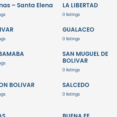
inas – Santa Elena
LA LIBERTAD
ings
0 listings
IVAR
GUALACEO
ings
0 listings
BAMABA
SAN MUGUEL DE
BOLIVAR
ings
0 listings
ON BOLIVAR
SALCEDO
ings
0 listings
AS
BUENA FE