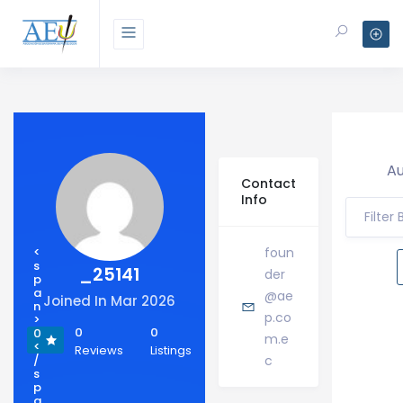
Au
Contact
Info
Filter
<
foun
s
_25141
der
p
a
@ae
Joined In Mar 2026
n
p.co
>
0
0
0
m.e
<
Reviews
Listings
/
c
s
p
a