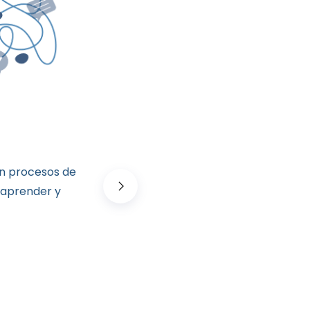
on procesos de
Las transicio
 aprender y
a lo desco