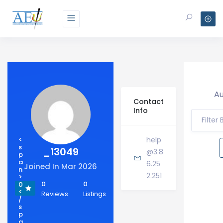
Au
Contact
Info
Filter
<
help
s
_13049
@3.8
p
a
6.25
Joined In Mar 2026
n
2.251
>
0
0
0
<
Reviews
Listings
/
s
p
a