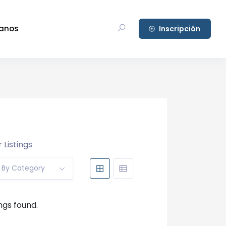
anos
Inscripción
 Listings
r By Category
ings found.