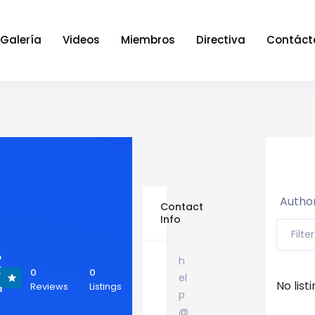
Galería
Videos
Miembros
Directiva
Contáct
Author
Contact
Info
Filte
p
h
>
0
0
el
/
No list
Reviews
Listings
a
p
@