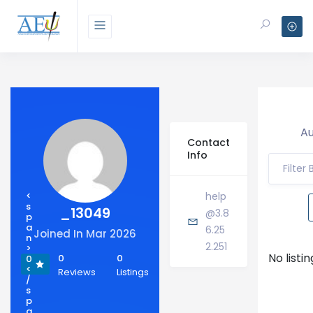
Au
Contact
Info
Filter
<
help
s
_13049
@3.8
p
a
6.25
Joined In Mar 2026
n
2.251
>
No listi
0
0
0
<
Reviews
Listings
/
s
p
a