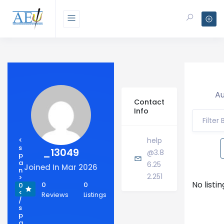
Au
Contact
Info
Filter
<
help
s
_13049
@3.8
p
a
6.25
Joined In Mar 2026
n
2.251
>
No listi
0
0
0
<
Reviews
Listings
/
s
p
a