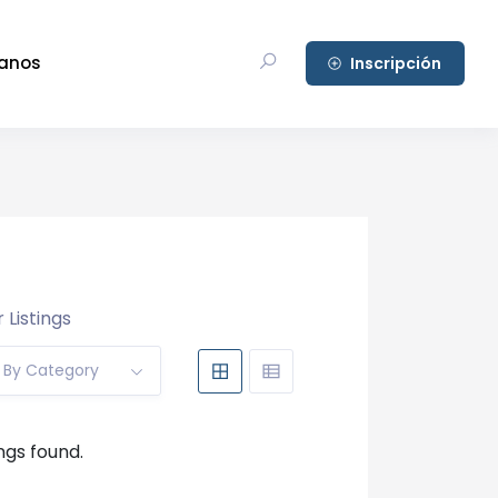
anos
Inscripción
 Listings
r By Category
ings found.