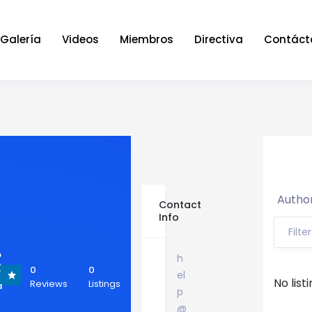
Galería
Videos
Miembros
Directiva
Contáct
Author
Contact
Info
Filte
p
h
>
0
0
el
/
No list
Reviews
Listings
a
p
@