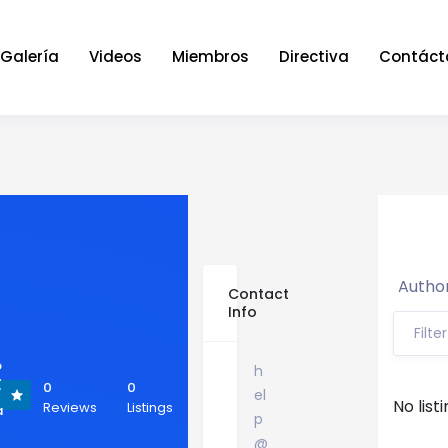
Galería
Videos
Miembros
Directiva
Contáct
Author
Contact
Info
Filte
p
h
>
0
0
el
/
No list
Reviews
Listings
a
p
@