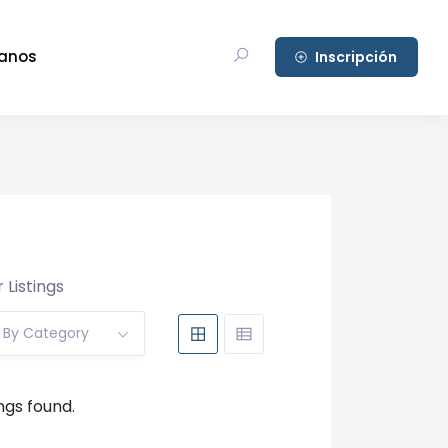
anos
Inscripción
 Listings
r By Category
ings found.