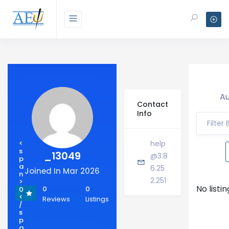
Au
Contact
Info
Filter
<
help
s
_13049
@3.8
p
a
6.25
Joined In Mar 2026
n
2.251
>
No listi
0
0
0
<
Reviews
Listings
/
s
p
a