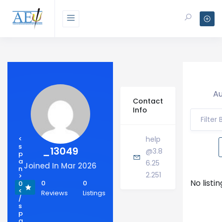
Au
Contact
Info
Filter
<
help
s
_13049
@3.8
p
a
6.25
Joined In Mar 2026
n
2.251
>
No listi
0
0
0
<
Reviews
Listings
/
s
p
a