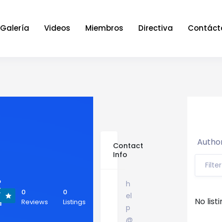
Galería
Videos
Miembros
Directiva
Contáct
Author
Contact
Info
Filte
p
h
>
0
0
el
/
No list
Reviews
Listings
a
p
@