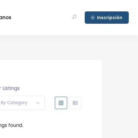
anos
Inscripción
 Listings
r By Category
ings found.