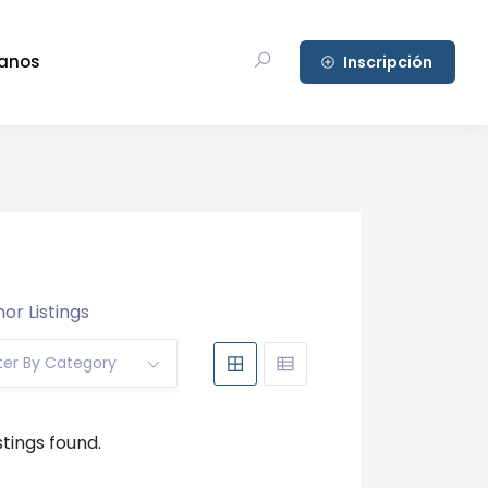
anos
Inscripción
or Listings
lter By Category
stings found.