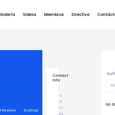
Galería
Videos
Miembros
Directiva
Contáct
Auth
Contact
Info
Fi
a
d
No li
m
0
Reviews
0
Listings
ini