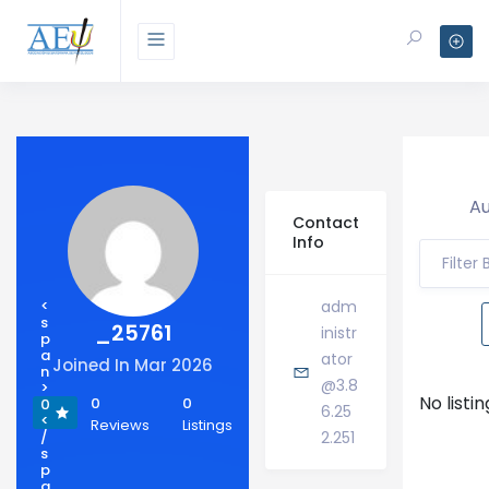
Au
Contact
Info
Filter
<
adm
s
_25761
inistr
p
a
ator
Joined In Mar 2026
n
@3.8
>
No listi
0
0
0
6.25
<
Reviews
Listings
/
2.251
s
p
a