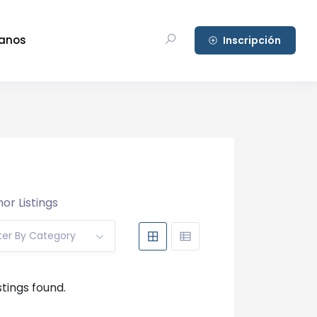
anos
Inscripción
or Listings
lter By Category
stings found.