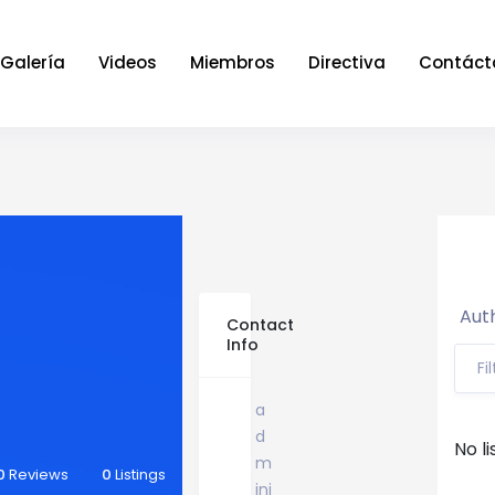
Galería
Videos
Miembros
Directiva
Contáct
Auth
Contact
Info
Fi
a
d
No li
m
0
Reviews
0
Listings
ini