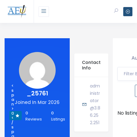
Au
Contact
Info
Filter
<
adm
s
_25761
inistr
p
a
ator
Joined In Mar 2026
n
@3.8
>
No listi
0
0
0
6.25
<
Reviews
Listings
/
2.251
s
p
a