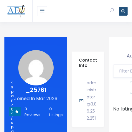
Au
Contact
Info
Filter
<
adm
s
_25761
inistr
p
a
ator
Joined In Mar 2026
n
@3.8
>
No listi
0
0
0
6.25
<
Reviews
Listings
/
2.251
s
p
a