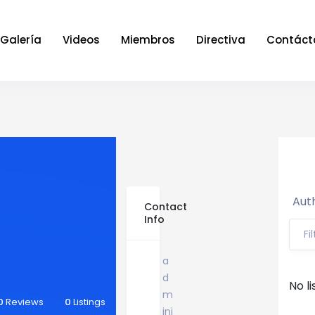
Galería
Videos
Miembros
Directiva
Contáct
Auth
Contact
Info
Fi
a
d
No li
m
0
Reviews
0
Listings
ini