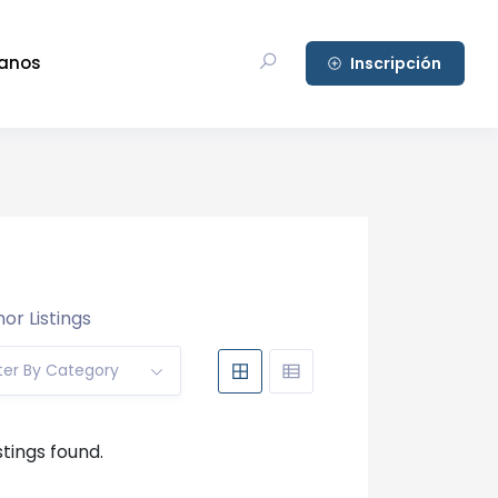
anos
Inscripción
or Listings
lter By Category
stings found.