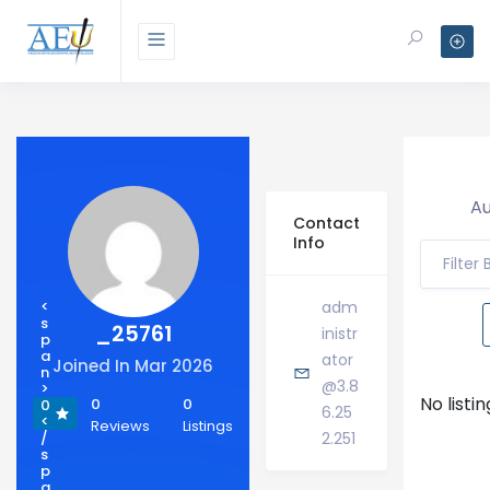
Au
Contact
Info
Filter
<
adm
s
_25761
inistr
p
a
ator
Joined In Mar 2026
n
@3.8
>
No listi
0
0
0
6.25
<
Reviews
Listings
/
2.251
s
p
a