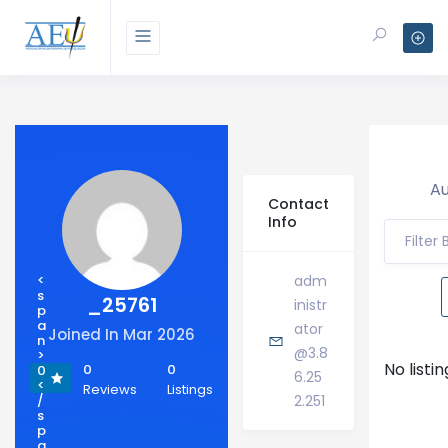
Au
Contact
Info
Filter
<
adm
s
_25761
inistr
p
a
ator
Joined In Mar 2026
n
@3.8
>
No listi
0
0
0
6.25
<
Reviews
Listings
/
2.251
s
p
a