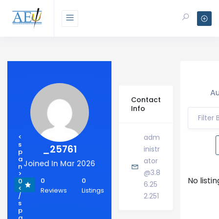
Au
Contact
Info
Filter
<
adm
s
_25761
inistr
p
a
ator
Joined In Mar 2026
n
@3.8
>
No listi
0
0
0
6.25
<
Reviews
Listings
/
2.251
s
p
a