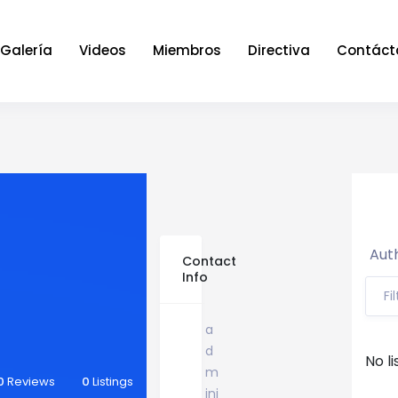
Galería
Videos
Miembros
Directiva
Contáct
Auth
Contact
Info
Fi
a
d
No li
m
0
Reviews
0
Listings
ini