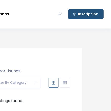
anos
Inscripción
or Listings
lter By Category
stings found.