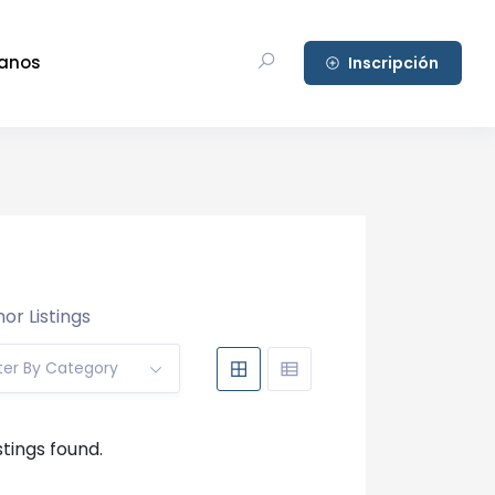
anos
Inscripción
or Listings
lter By Category
stings found.