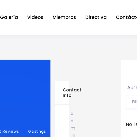
Galería
Videos
Miembros
Directiva
Contáct
Auth
Contact
Info
Fi
a
d
No li
m
0
Reviews
0
Listings
ini